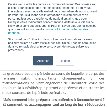
Ce site web stocke les cookies sur votre ordinateur. Ces cookies sont
utilisés pour collecter des informations sur la manière dont vous
interagissez avec notre site web et nous permettent de nous souvenir
de vous. Nous utilisons ces informations afin d'améliorer et de
personnaliser votre expérience de navigation, ainsi que pour
l'analyse et les indicateurs concernant nos visiteurs à la fois sur ce
site web et sur d'autres supports. Pour en savoir plus sur les cookies
que nous utilisons, consultez
notre politique de protection des
données
.
Si vous refusez l'utilisation des cookies, vos informations ne seront
pas suivies lors de votre visite sur ce site. Un seul cookie sera utilisé
Comment les MKDE peuvent-ils
dans votre navigateur afin de se souvenir de ne pas suivre vos
préférences.
accompagner les femmes
en pré
et post partum ?
🤰
Accepter
Refuser
La grossesse est une période au cours de laquelle le corps des
femmes subit d’importants changements. Si ces
transformations peuvent engendrer de l'inconfort, voire des
douleurs, la kinésithérapie permet de prévenir et de traiter les
maux courants de la période périnatale.
Mais comment bien
préparer
ses patientes à l’accouchement ?
Et comment les accompagner tout au long de leur rééducation